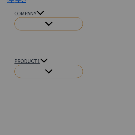
텐
COMPANY
츠
메
로
뉴
건
토
글
너
뛰
기
PRODUCT1
메
뉴
토
글